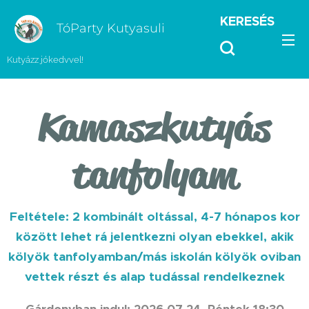
KERESÉS
TóParty Kutyasuli
Kutyázz jókedvvel!
Kamaszkutyás
tanfolyam
Feltétele: 2 kombinált oltással, 4-7 hónapos kor
között lehet rá jelentkezni olyan ebekkel, akik
kölyök tanfolyamban/más iskolán kölyök oviban
vettek részt és alap tudással rendelkeznek