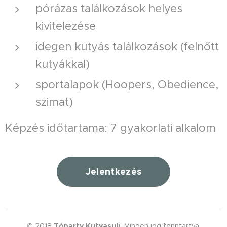
pórázas találkozások helyes
kivitelezése
idegen kutyás találkozások (felnőtt
kutyákkal)
sportalapok (Hoopers, Obedience,
szimat)
Képzés időtartama: 7 gyakorlati alkalom
Jelentkezés
© 2018
Tóparty Kutyasuli.
Minden jog fenntartva.