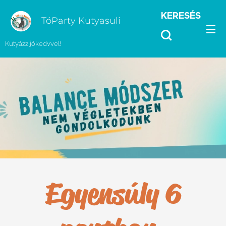
KERESÉS
TóParty Kutyasuli
Kutyázz jókedvvel!
Egyensúly 6