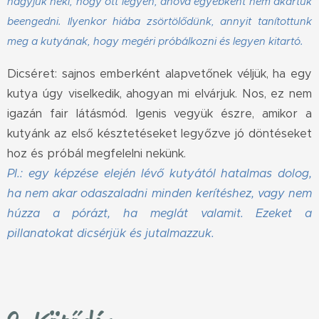
hagyjuk neki, hogy ott legyen, ahova egyébként nem akartuk
beengedni. Ilyenkor hiába zsörtölődünk, annyit tanítottunk
meg a kutyának, hogy megéri próbálkozni és legyen kitartó.
Dicséret: sajnos emberként alapvetőnek véljük, ha egy
kutya úgy viselkedik, ahogyan mi elvárjuk. Nos, ez nem
igazán fair látásmód. Igenis vegyük észre, amikor a
kutyánk az első késztetéseket legyőzve jó döntéseket
hoz és próbál megfelelni nekünk.
Pl.: egy képzése elején lévő kutyától hatalmas dolog,
ha nem akar odaszaladni minden kerítéshez, vagy nem
húzza a pórázt, ha meglát valamit. Ezeket a
pillanatokat dicsérjük és jutalmazzuk.