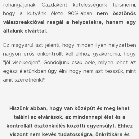
rohangáljanak. Gazdaként kötelességünk felismerni,
hogy a kutyánk élete 90%-ában
nem ösztönös
válaszreakcióval reagál a helyzetekre, hanem egy
általunk elvárttal.
Ez magyarul azt jelenti, hogy minden ilyen helyzetben
nagyon erős önkontrollt kell ahhoz gyakorolnia, hogy
"jól viselkedjen". Gondoljunk csak bele, milyen lehet az
egész életünkben úgy élni, hogy nem azt tesszük, mint
amit szeretnénk?!
Hiszünk abban, hogy van középút és meg lehet
találni az elvárások, az mindennapi élet és a
kontrollált ösztönkiélés közötti egyensúlyt. Ehhez
viszont nem kevés tudatosságra, önkritikára és