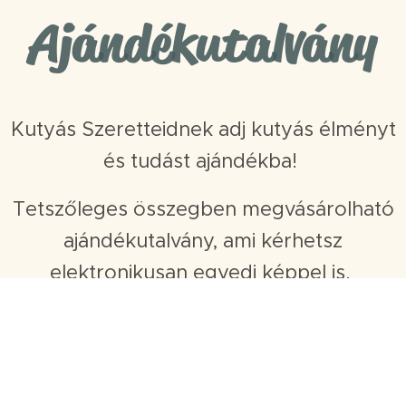
Ajándékutalvány
Kutyás Szeretteidnek adj kutyás élményt
és tudást ajándékba!
Tetszőleges összegben megvásárolható
ajándékutalvány, ami kérhetsz
elektronikusan egyedi képpel is.
Felhasználható: 1 évig bármilyen
foglalkozásra tanfolyami foglalkozásra,
sportbérletre.)