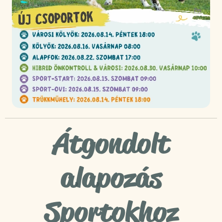
Átgondolt
alapozás
Sportokhoz