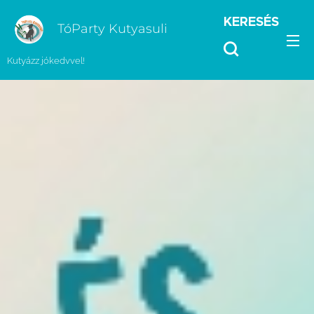
KERESÉS
TóParty Kutyasuli
Kutyázz jókedvvel!